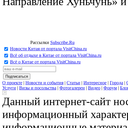
Направление Хуньчунь» и
Рассылки
Subscribe.Ru
Новости Китая от портала VisitChina.ru
Всё об отдыхе в Китае от портала VisitChina.ru
Всё о Китае от портала VisitChina.ru
О проекте
|
Новости и события
|
Статьи
|
Интересное
|
Города
|
Услуги
|
Визы и посольства
|
Фотогалереи
|
Видео
|
Форум
|
Бло
Данный интернет-сайт но
информационный характер
информационные материа