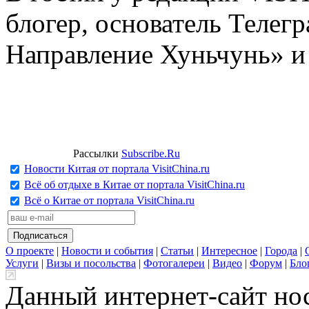
блогер, основатель Телег
Направление Хуньчунь» и
Рассылки
Subscribe.Ru
Новости Китая от портала VisitChina.ru
Всё об отдыхе в Китае от портала VisitChina.ru
Всё о Китае от портала VisitChina.ru
О проекте
|
Новости и события
|
Статьи
|
Интересное
|
Города
|
Услуги
|
Визы и посольства
|
Фотогалереи
|
Видео
|
Форум
|
Бло
Данный интернет-сайт но