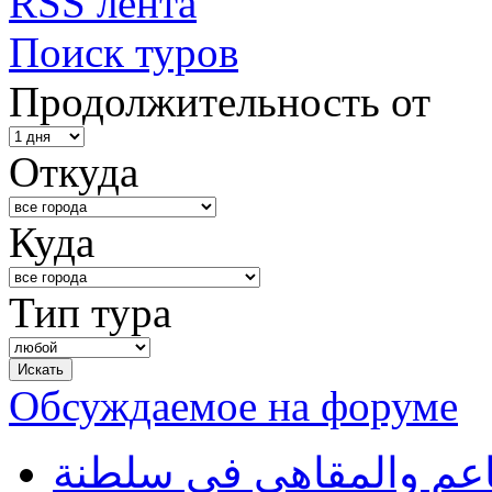
RSS лента
Поиск туров
Продолжительность от
Откуда
Куда
Тип тура
Обсуждаемое на форуме
طاعم والمقاهي في سلطنة