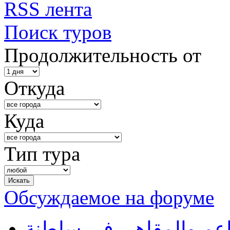
RSS лента
Поиск туров
Продолжительность от
Откуда
Куда
Тип тура
Обсуждаемое на форуме
طاعم والمقاهي في سلطنة