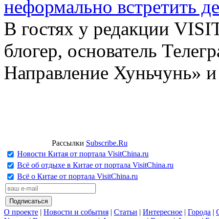
неформально встретить д
В гостях у редакции VIS
блогер, основатель Телег
Направление Хуньчунь» и
Рассылки
Subscribe.Ru
Новости Китая от портала VisitChina.ru
Всё об отдыхе в Китае от портала VisitChina.ru
Всё о Китае от портала VisitChina.ru
О проекте
|
Новости и события
|
Статьи
|
Интересное
|
Города
|