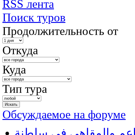
RSS лента
Поиск туров
Продолжительность от
Откуда
Куда
Тип тура
Обсуждаемое на форуме
طاعم والمقاهي في سلطنة