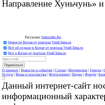
Направление Хуньчунь» и
Рассылки
Subscribe.Ru
Новости Китая от портала VisitChina.ru
Всё об отдыхе в Китае от портала VisitChina.ru
Всё о Китае от портала VisitChina.ru
О проекте
|
Новости и события
|
Статьи
|
Интересное
|
Города
|
Услуги
|
Визы и посольства
|
Фотогалереи
|
Видео
|
Форум
|
Бло
Данный интернет-сайт но
информационный характер