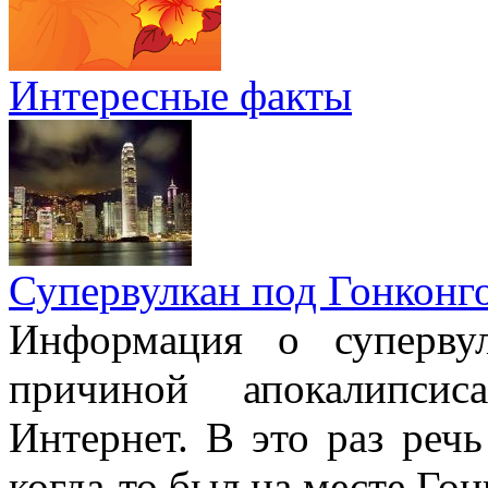
Интересные факты
Супервулкан под Гонконг
Информация о супервул
причиной апокалипсис
Интернет. В это раз речь
когда-то был на месте Гон