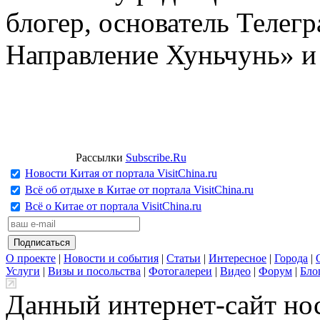
блогер, основатель Телег
Направление Хуньчунь» и
Рассылки
Subscribe.Ru
Новости Китая от портала VisitChina.ru
Всё об отдыхе в Китае от портала VisitChina.ru
Всё о Китае от портала VisitChina.ru
О проекте
|
Новости и события
|
Статьи
|
Интересное
|
Города
|
Услуги
|
Визы и посольства
|
Фотогалереи
|
Видео
|
Форум
|
Бло
Данный интернет-сайт но