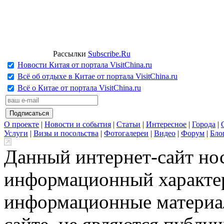
Рассылки
Subscribe.Ru
Новости Китая от портала VisitChina.ru
Всё об отдыхе в Китае от портала VisitChina.ru
Всё о Китае от портала VisitChina.ru
О проекте
|
Новости и события
|
Статьи
|
Интересное
|
Города
|
Услуги
|
Визы и посольства
|
Фотогалереи
|
Видео
|
Форум
|
Бло
Данный интернет-сайт но
информационный характер
информационные материа