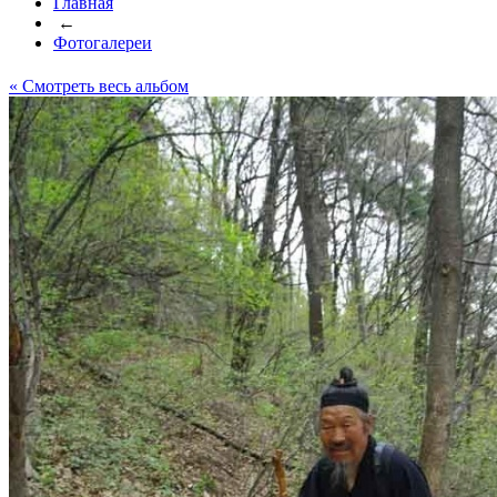
Главная
←
Фотогалереи
« Cмотреть весь альбом