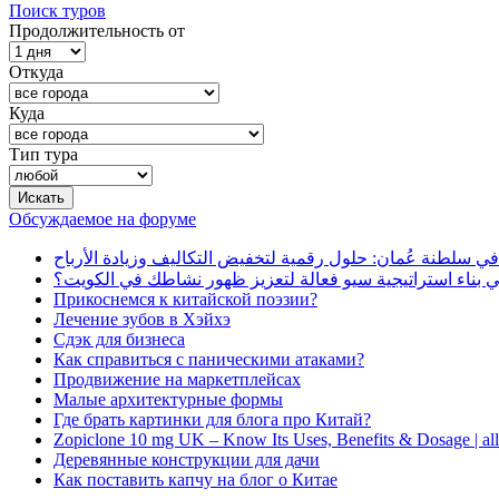
Поиск туров
Продолжительность от
Откуда
Куда
Тип тура
Обсуждаемое на форуме
في سلطنة عُمان: حلول رقمية لتخفيض التكاليف وزيادة الأرباح
بناء استراتيجية سيو فعالة لتعزيز ظهور نشاطك في الكويت؟
Прикоснемся к китайской поэзии?
Лечение зубов в Хэйхэ
Сдэк для бизнеса
Как справиться с паническими атаками?
Продвижение на маркетплейсах
Малые архитектурные формы
Где брать картинки для блога про Китай?
Zopiclone 10 mg UK – Know Its Uses, Benefits & Dosage | a
Деревянные конструкции для дачи
Как поставить капчу на блог о Китае