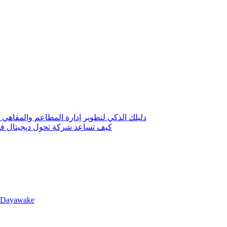
دليلك الذكي لتطوير إدارة المطاعم والمقاهي 
كيف تساعد شركة تحول ديجيتال في 
llDayawake