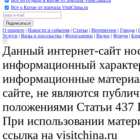
Всё об отдыхе в Китае от портала VisitChina.ru
Всё о Китае от портала VisitChina.ru
О проекте
|
Новости и события
|
Статьи
|
Интересное
|
Города
|
Услуги
|
Визы и посольства
|
Фотогалереи
|
Видео
|
Форум
|
Бло
Данный интернет-сайт но
информационный характер
информационные материа
сайте, не являются публи
положениями Статьи 437 
При использовании матери
ссылка на visitchina.ru