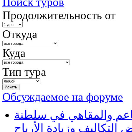
Поиск туров
Продолжительность от
Откуда
Куда
Тип тура
Обсуждаемое на форуме
طاعم والمقاهي في سلطنة
 التكاليف وزيادة الأرباح