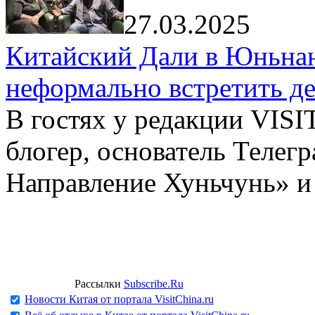
27.03.2025
Китайский Дали в Юньнань
неформально встретить д
В гостях у редакции VIS
блогер, основатель Телег
Направление Хуньчунь» и
Рассылки
Subscribe.Ru
Новости Китая от портала VisitChina.ru