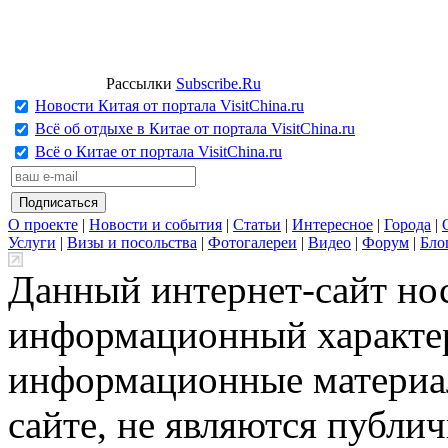
Рассылки
Subscribe.Ru
Новости Китая от портала VisitChina.ru
Всё об отдыхе в Китае от портала VisitChina.ru
Всё о Китае от портала VisitChina.ru
О проекте
|
Новости и события
|
Статьи
|
Интересное
|
Города
|
Услуги
|
Визы и посольства
|
Фотогалереи
|
Видео
|
Форум
|
Бло
Данный интернет-сайт но
информационный характер
информационные материа
сайте, не являются публи