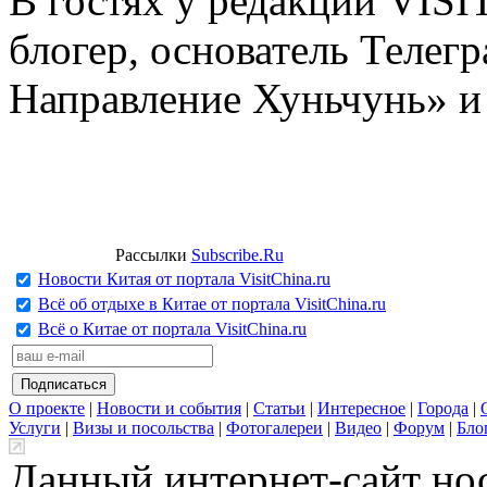
В гостях у редакции VIS
блогер, основатель Телег
Направление Хуньчунь» и
Рассылки
Subscribe.Ru
Новости Китая от портала VisitChina.ru
Всё об отдыхе в Китае от портала VisitChina.ru
Всё о Китае от портала VisitChina.ru
О проекте
|
Новости и события
|
Статьи
|
Интересное
|
Города
|
Услуги
|
Визы и посольства
|
Фотогалереи
|
Видео
|
Форум
|
Бло
Данный интернет-сайт но