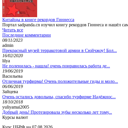
Китайцы в книге рекордов Гиннесса
Портал sadpanda.cn изучил книгу рекордов Гиннеса и нашёл с
Читать все
Последние комментарии
08/11/2023
admin
Прекрасный музей терракотовой армии в Сюйчжоу! Бол...
16/02/2020
lilya
Не поленилась - нашла! очень понравилась работа де...
19/06/2019
Васильева
Отличная турфирма! Очень положительные гиды и моло...
06/06/2019
Зайцева
Очень остались довольны, спасибо турфирме Надёжнос...
18/10/2018
yuliyamai2005
Добрый день! Протезировала зубы несколько лет тому...
Курсы валют
Курс ЦБРФ на 07.08.2026