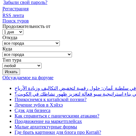
Забыли свой пароль?
Регистрация
RSS лента
Поиск туров
Продолжительность от
Откуда
Куда
Тип тура
Обсуждаемое на форуме
في سلطنة عُمان: حلول رقمية لتخفيض التكاليف وزيادة الأرباح
بناء استراتيجية سيو فعالة لتعزيز ظهور نشاطك في الكويت؟
Прикоснемся к китайской поэзии?
Лечение зубов в Хэйхэ
Сдэк для бизнеса
Как справиться с паническими атаками?
Продвижение на маркетплейсах
Малые архитектурные формы
Где брать картинки для блога про Китай?