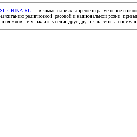
ISITCHINA.RU
— в комментариях запрещено размещение сообщ
разжиганию религиозной, расовой и национальной розни, призы
мно вежливы и уважайте мнение друг друга. Спасибо за пониман