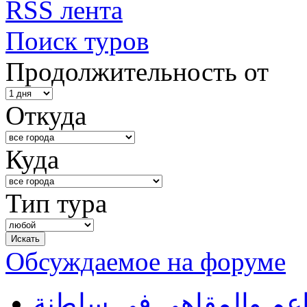
RSS лента
Поиск туров
Продолжительность от
Откуда
Куда
Тип тура
Обсуждаемое на форуме
طاعم والمقاهي في سلطنة