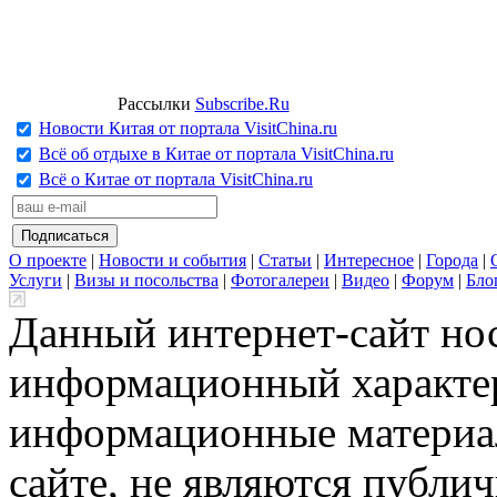
Рассылки
Subscribe.Ru
Новости Китая от портала VisitChina.ru
Всё об отдыхе в Китае от портала VisitChina.ru
Всё о Китае от портала VisitChina.ru
О проекте
|
Новости и события
|
Статьи
|
Интересное
|
Города
|
Услуги
|
Визы и посольства
|
Фотогалереи
|
Видео
|
Форум
|
Бло
Данный интернет-сайт но
информационный характер
информационные материа
сайте, не являются публи