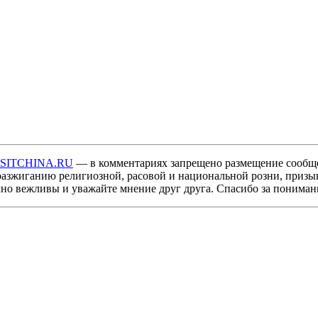
ISITCHINA.RU
— в комментариях запрещено размещение сообщ
разжиганию религиозной, расовой и национальной розни, призы
мно вежливы и уважайте мнение друг друга. Спасибо за пониман