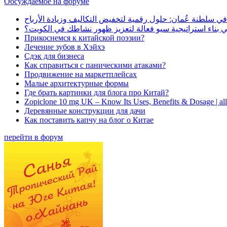
Обсуждаемое на форуме
في سلطنة عُمان: حلول رقمية لتخفيض التكاليف وزيادة الأرباح
بناء استراتيجية سيو فعالة لتعزيز ظهور نشاطك في الكويت؟
Прикоснемся к китайской поэзии?
Лечение зубов в Хэйхэ
Сдэк для бизнеса
Как справиться с паническими атаками?
Продвижение на маркетплейсах
Малые архитектурные формы
Где брать картинки для блога про Китай?
Zopiclone 10 mg UK – Know Its Uses, Benefits & Dosage | a
Деревянные конструкции для дачи
Как поставить капчу на блог о Китае
перейти в форум