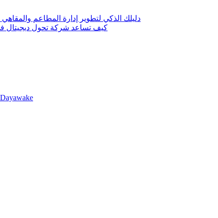
دليلك الذكي لتطوير إدارة المطاعم والمقاهي 
كيف تساعد شركة تحول ديجيتال في 
llDayawake