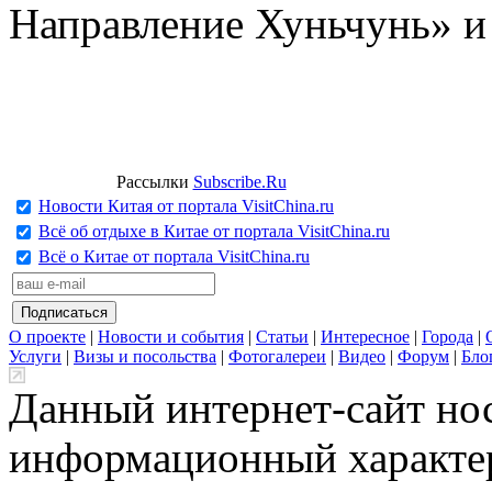
Направление Хуньчунь» и
Рассылки
Subscribe.Ru
Новости Китая от портала VisitChina.ru
Всё об отдыхе в Китае от портала VisitChina.ru
Всё о Китае от портала VisitChina.ru
О проекте
|
Новости и события
|
Статьи
|
Интересное
|
Города
|
Услуги
|
Визы и посольства
|
Фотогалереи
|
Видео
|
Форум
|
Бло
Данный интернет-сайт но
информационный характер