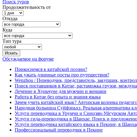
Поиск туров
Продолжительность от
Откуда
Куда
Тип тура
Обсуждаемое на форуме
Прикоснемся к китайской поэзии?
Как ужать длинные посты про путешествия?
Wenzhou / Переводчик, представитель, закупщик, контроле
Поиск поставщиков в Китае, растаможка грузов, междуна
Лечение в Хуньчуне для мужчин и женщин
Работа в Китае без опыта и знания языка
Зачем учить китайский язык? Авторская колонка педагого
Народная больница Суйфэньхэ. Реальная альтернатива к
Услуги переводчика в Урумчи и Синцзян-Уйгурском Авт
Услуги гида-переводчика в Шанхае. Поиск и предложени
Услуги переводчика китайского языка в Пекине, в Шанха
Профессиональный переводчик в Пекине