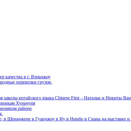
р качества в г. Вэньчжоу
родные перевозки грузов.
в школы китайского языка Chinese First – Натальи и Никиты Ван
линикам Хуньчуня
ономном районе
я.
е, в Шеньчжене в Гуанчжоу в Иу в Нинбо в Сиань на выставке и 