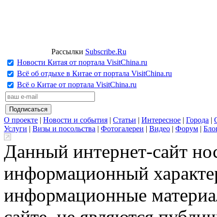
Рассылки
Subscribe.Ru
Новости Китая от портала VisitChina.ru
Всё об отдыхе в Китае от портала VisitChina.ru
Всё о Китае от портала VisitChina.ru
О проекте
|
Новости и события
|
Статьи
|
Интересное
|
Города
|
Услуги
|
Визы и посольства
|
Фотогалереи
|
Видео
|
Форум
|
Бло
Данный интернет-сайт но
информационный характер
информационные материа
сайте, не являются публи