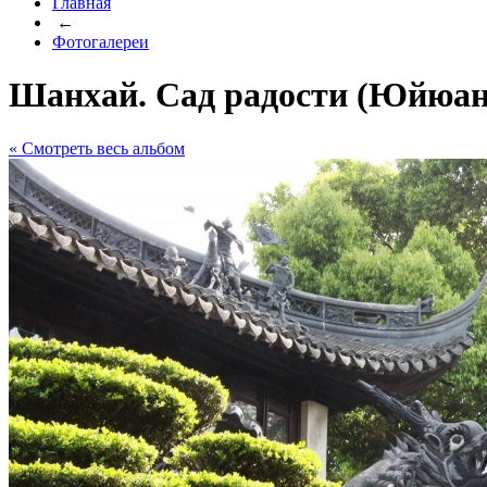
Главная
←
Фотогалереи
Шанхай. Сад радости (Юйюан
« Cмотреть весь альбом