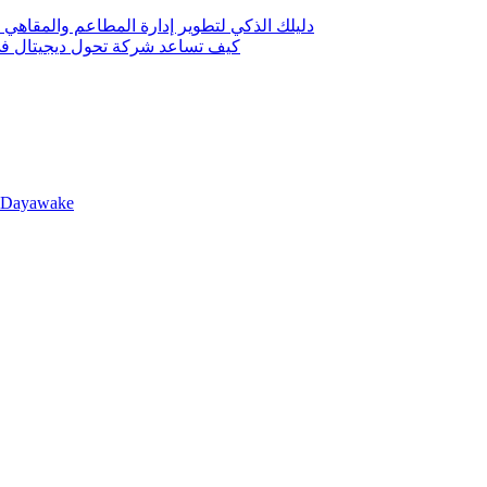
دليلك الذكي لتطوير إدارة المطاعم والمقاهي 
كيف تساعد شركة تحول ديجيتال في 
llDayawake