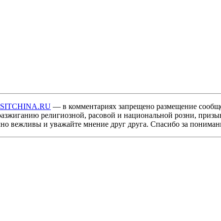
ISITCHINA.RU
— в комментариях запрещено размещение сообщ
разжиганию религиозной, расовой и национальной розни, призы
мно вежливы и уважайте мнение друг друга. Спасибо за пониман