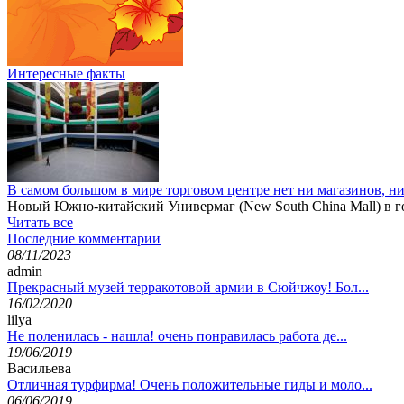
Интересные факты
В самом большом в мире торговом центре нет ни магазинов, н
Новый Южно-китайский Универмаг (New South China Mall) в го
Читать все
Последние комментарии
08/11/2023
admin
Прекрасный музей терракотовой армии в Сюйчжоу! Бол...
16/02/2020
lilya
Не поленилась - нашла! очень понравилась работа де...
19/06/2019
Васильева
Отличная турфирма! Очень положительные гиды и моло...
06/06/2019