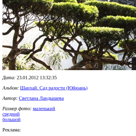
Дата:
23.01.2012 13:32:35
Альбом:
Шанхай. Сад радости (Юйюань)
Автор:
Светлана Ландышева
Размер фото:
маленький
средний
большой
Реклама: