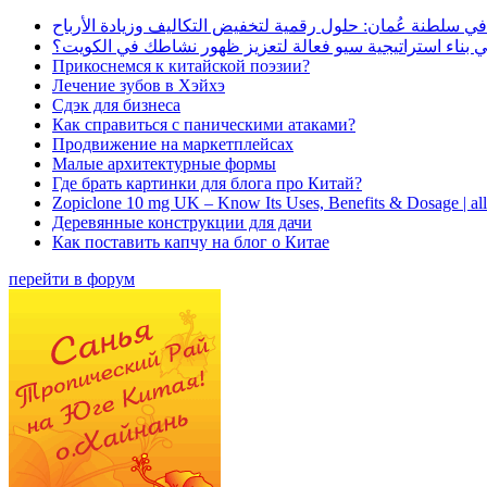
في سلطنة عُمان: حلول رقمية لتخفيض التكاليف وزيادة الأرباح
بناء استراتيجية سيو فعالة لتعزيز ظهور نشاطك في الكويت؟
Прикоснемся к китайской поэзии?
Лечение зубов в Хэйхэ
Сдэк для бизнеса
Как справиться с паническими атаками?
Продвижение на маркетплейсах
Малые архитектурные формы
Где брать картинки для блога про Китай?
Zopiclone 10 mg UK – Know Its Uses, Benefits & Dosage | a
Деревянные конструкции для дачи
Как поставить капчу на блог о Китае
перейти в форум