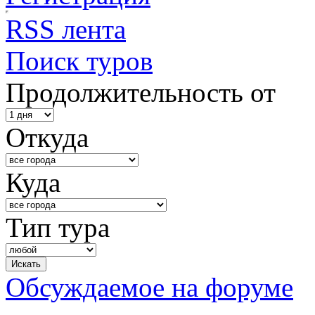
RSS лента
Поиск туров
Продолжительность от
Откуда
Куда
Тип тура
Обсуждаемое на форуме