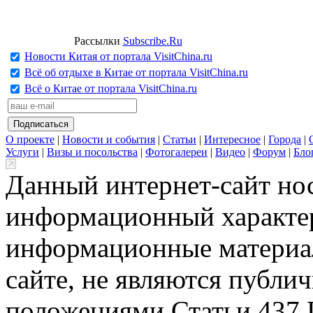
Рассылки
Subscribe.Ru
Новости Китая от портала VisitChina.ru
Всё об отдыхе в Китае от портала VisitChina.ru
Всё о Китае от портала VisitChina.ru
О проекте
|
Новости и события
|
Статьи
|
Интересное
|
Города
|
Услуги
|
Визы и посольства
|
Фотогалереи
|
Видео
|
Форум
|
Бло
Данный интернет-сайт но
информационный характер
информационные материа
сайте, не являются публи
положениями Статьи 437 