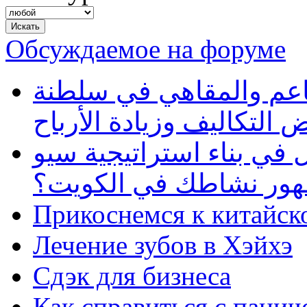
Обсуждаемое на форуме
طاعم والمقاهي في سلطنة
 التكاليف وزيادة الأرباح
في بناء استراتيجية سيو
ظهور نشاطك في الكويت؟
Прикоснемся к китайск
Лечение зубов в Хэйхэ
Сдэк для бизнеса
Как справиться с панич