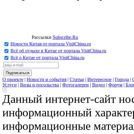
Рассылки
Subscribe.Ru
Новости Китая от портала VisitChina.ru
Всё об отдыхе в Китае от портала VisitChina.ru
Всё о Китае от портала VisitChina.ru
О проекте
|
Новости и события
|
Статьи
|
Интересное
|
Города
|
Услуги
|
Визы и посольства
|
Фотогалереи
|
Видео
|
Форум
|
Бло
Данный интернет-сайт но
информационный характер
информационные материа