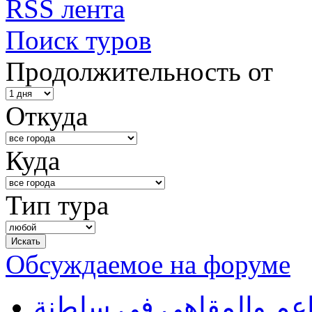
RSS лента
Поиск туров
Продолжительность от
Откуда
Куда
Тип тура
Обсуждаемое на форуме
طاعم والمقاهي في سلطنة