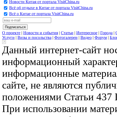
Новости Китая от портала VisitChina.ru
Всё об отдыхе в Китае от портала VisitChina.ru
Всё о Китае от портала VisitChina.ru
О проекте
|
Новости и события
|
Статьи
|
Интересное
|
Города
|
Услуги
|
Визы и посольства
|
Фотогалереи
|
Видео
|
Форум
|
Бло
Данный интернет-сайт но
информационный характер
информационные материа
сайте, не являются публи
положениями Статьи 437 
При использовании матери