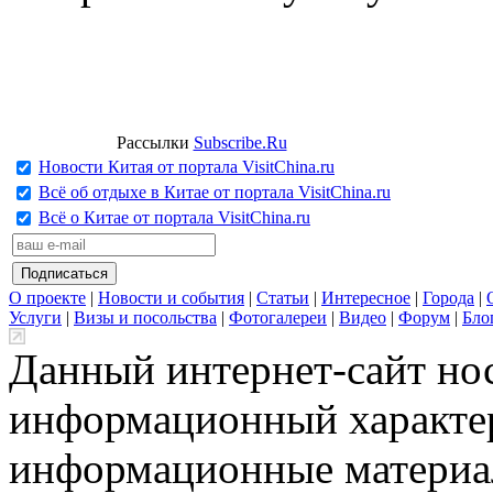
Рассылки
Subscribe.Ru
Новости Китая от портала VisitChina.ru
Всё об отдыхе в Китае от портала VisitChina.ru
Всё о Китае от портала VisitChina.ru
О проекте
|
Новости и события
|
Статьи
|
Интересное
|
Города
|
Услуги
|
Визы и посольства
|
Фотогалереи
|
Видео
|
Форум
|
Бло
Данный интернет-сайт но
информационный характер
информационные материа