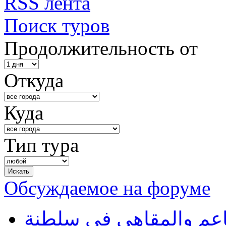
RSS лента
Поиск туров
Продолжительность от
Откуда
Куда
Тип тура
Обсуждаемое на форуме
طاعم والمقاهي في سلطنة