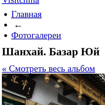
Главная
←
Фотогалереи
Шанхай. Базар Юй
« Cмотреть весь альбом