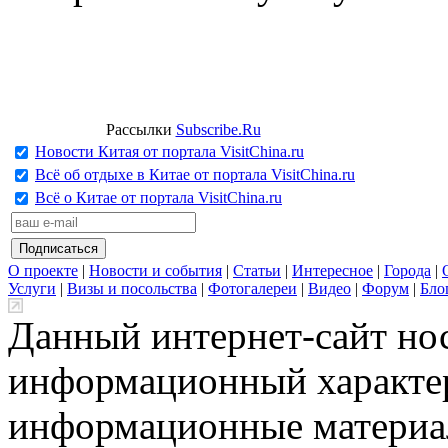
Рассылки
Subscribe.Ru
Новости Китая от портала VisitChina.ru
Всё об отдыхе в Китае от портала VisitChina.ru
Всё о Китае от портала VisitChina.ru
О проекте
|
Новости и события
|
Статьи
|
Интересное
|
Города
|
Услуги
|
Визы и посольства
|
Фотогалереи
|
Видео
|
Форум
|
Бло
Данный интернет-сайт но
информационный характер
информационные материа