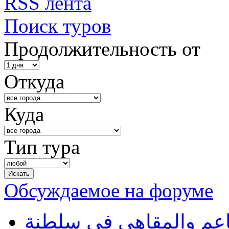
RSS лента
Поиск туров
Продолжительность от
Откуда
Куда
Тип тура
Обсуждаемое на форуме
طاعم والمقاهي في سلطنة