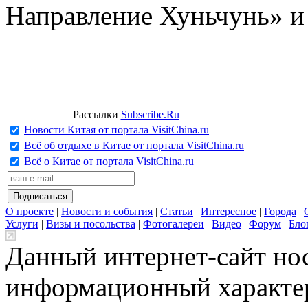
Направление Хуньчунь» и
Рассылки
Subscribe.Ru
Новости Китая от портала VisitChina.ru
Всё об отдыхе в Китае от портала VisitChina.ru
Всё о Китае от портала VisitChina.ru
О проекте
|
Новости и события
|
Статьи
|
Интересное
|
Города
|
Услуги
|
Визы и посольства
|
Фотогалереи
|
Видео
|
Форум
|
Бло
Данный интернет-сайт но
информационный характер