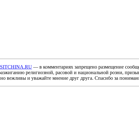
ISITCHINA.RU
— в комментариях запрещено размещение сообщ
разжиганию религиозной, расовой и национальной розни, призы
мно вежливы и уважайте мнение друг друга. Спасибо за пониман