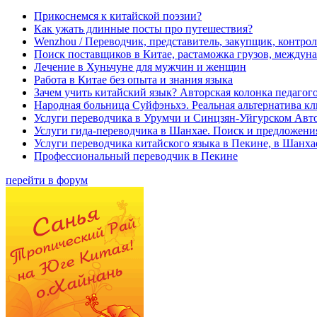
Прикоснемся к китайской поэзии?
Как ужать длинные посты про путешествия?
Wenzhou / Переводчик, представитель, закупщик, контроле
Поиск поставщиков в Китае, растаможка грузов, междуна
Лечение в Хуньчуне для мужчин и женщин
Работа в Китае без опыта и знания языка
Зачем учить китайский язык? Авторская колонка педагого
Народная больница Суйфэньхэ. Реальная альтернатива к
Услуги переводчика в Урумчи и Синцзян-Уйгурском Авт
Услуги гида-переводчика в Шанхае. Поиск и предложени
Услуги переводчика китайского языка в Пекине, в Шанха
Профессиональный переводчик в Пекине
перейти в форум