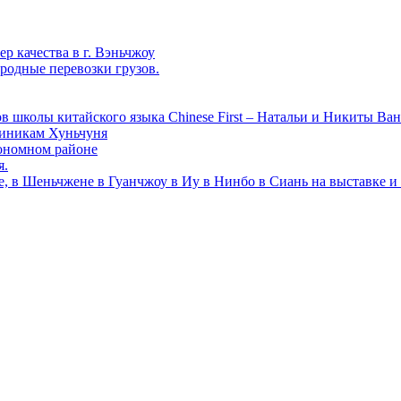
р качества в г. Вэньчжоу
родные перевозки грузов.
в школы китайского языка Chinese First – Натальи и Никиты Ван
линикам Хуньчуня
ономном районе
я.
е, в Шеньчжене в Гуанчжоу в Иу в Нинбо в Сиань на выставке и 