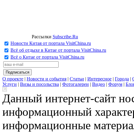
Рассылки
Subscribe.Ru
Новости Китая от портала VisitChina.ru
Всё об отдыхе в Китае от портала VisitChina.ru
Всё о Китае от портала VisitChina.ru
О проекте
|
Новости и события
|
Статьи
|
Интересное
|
Города
|
Услуги
|
Визы и посольства
|
Фотогалереи
|
Видео
|
Форум
|
Бло
Данный интернет-сайт но
информационный характер
информационные материа