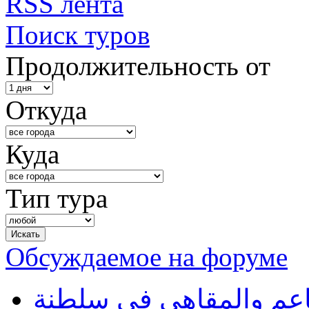
RSS лента
Поиск туров
Продолжительность от
Откуда
Куда
Тип тура
Обсуждаемое на форуме
طاعم والمقاهي في سلطنة