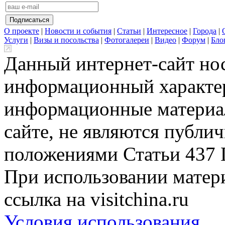
О проекте
|
Новости и события
|
Статьи
|
Интересное
|
Города
|
Услуги
|
Визы и посольства
|
Фотогалереи
|
Видео
|
Форум
|
Бло
Данный интернет-сайт но
информационный характер
информационные материа
сайте, не являются публи
положениями Статьи 437 
При использовании матери
ссылка на visitchina.ru
Условия использования