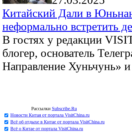
Китайский Дали в Юньнань
неформально встретить д
В гостях у редакции VIS
блогер, основатель Телег
Направление Хуньчунь» и
Рассылки
Subscribe.Ru
Новости Китая от портала VisitChina.ru
Всё об отдыхе в Китае от портала VisitChina.ru
Всё о Китае от портала VisitChina.ru