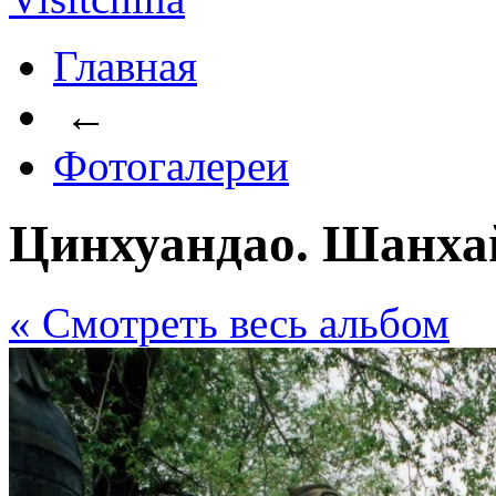
Главная
←
Фотогалереи
Цинхуандао. Шанхай
« Cмотреть весь альбом