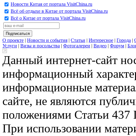
Новости Китая от портала VisitChina.ru
Всё об отдыхе в Китае от портала VisitChina.ru
Всё о Китае от портала VisitChina.ru
О проекте
|
Новости и события
|
Статьи
|
Интересное
|
Города
|
Услуги
|
Визы и посольства
|
Фотогалереи
|
Видео
|
Форум
|
Бло
Данный интернет-сайт но
информационный характер
информационные материа
сайте, не являются публи
положениями Статьи 437 
При использовании матери