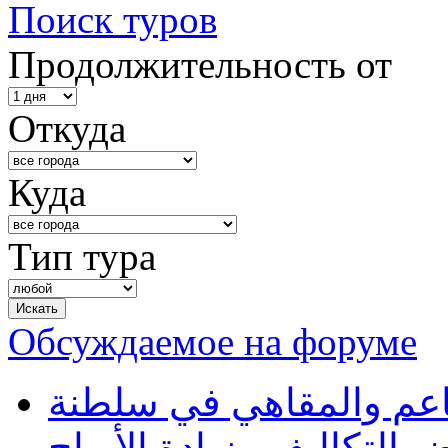
Поиск туров
Продолжительность от
Откуда
Куда
Тип тура
Обсуждаемое на форуме
طاعم والمقاهي في سلطنة
 التكاليف وزيادة الأرباح