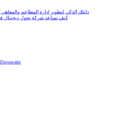
دليلك الذكي لتطوير إدارة المطاعم والمقاهي 
كيف تساعد شركة تحول ديجيتال في 
llDayawake