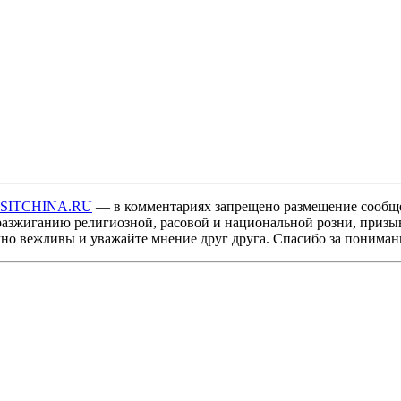
ISITCHINA.RU
— в комментариях запрещено размещение сообщ
разжиганию религиозной, расовой и национальной розни, призы
мно вежливы и уважайте мнение друг друга. Спасибо за пониман