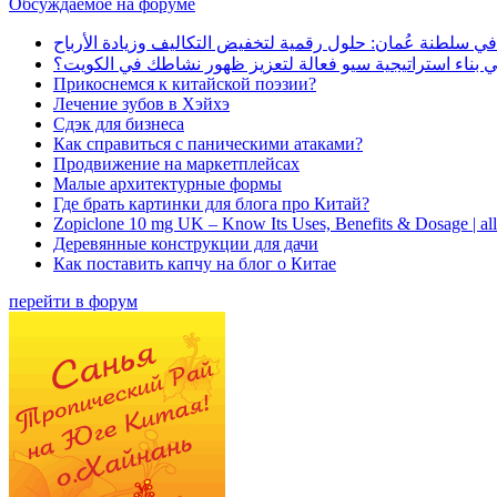
Обсуждаемое на форуме
في سلطنة عُمان: حلول رقمية لتخفيض التكاليف وزيادة الأرباح
بناء استراتيجية سيو فعالة لتعزيز ظهور نشاطك في الكويت؟
Прикоснемся к китайской поэзии?
Лечение зубов в Хэйхэ
Сдэк для бизнеса
Как справиться с паническими атаками?
Продвижение на маркетплейсах
Малые архитектурные формы
Где брать картинки для блога про Китай?
Zopiclone 10 mg UK – Know Its Uses, Benefits & Dosage | a
Деревянные конструкции для дачи
Как поставить капчу на блог о Китае
перейти в форум