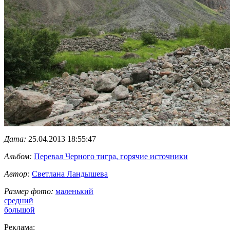
Дата:
25.04.2013 18:55:47
Альбом:
Перевал Черного тигра, горячие источники
Автор:
Светлана Ландышева
Размер фото:
маленький
средний
большой
Реклама: