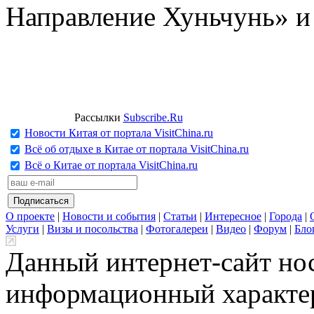
Направление Хуньчунь» и
Рассылки
Subscribe.Ru
Новости Китая от портала VisitChina.ru
Всё об отдыхе в Китае от портала VisitChina.ru
Всё о Китае от портала VisitChina.ru
О проекте
|
Новости и события
|
Статьи
|
Интересное
|
Города
|
Услуги
|
Визы и посольства
|
Фотогалереи
|
Видео
|
Форум
|
Бло
Данный интернет-сайт но
информационный характер