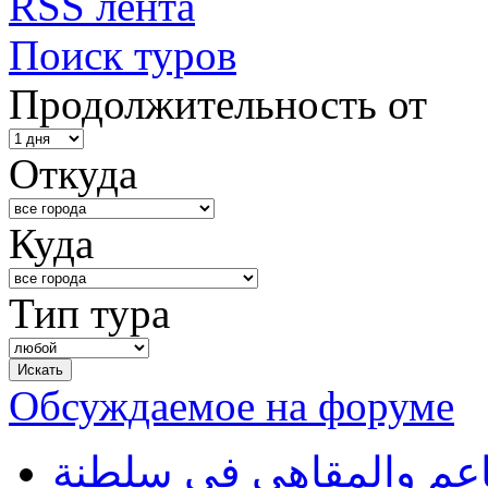
RSS лента
Поиск туров
Продолжительность от
Откуда
Куда
Тип тура
Обсуждаемое на форуме
طاعم والمقاهي في سلطنة