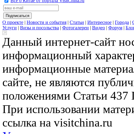
Всё о Китае от портала VisitChina.ru
О проекте
|
Новости и события
|
Статьи
|
Интересное
|
Города
|
Услуги
|
Визы и посольства
|
Фотогалереи
|
Видео
|
Форум
|
Бло
Данный интернет-сайт но
информационный характер
информационные материа
сайте, не являются публи
положениями Статьи 437 
При использовании матери
ссылка на visitchina.ru