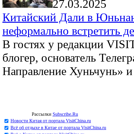
27.03.2025
Китайский Дали в Юньнань
неформально встретить д
В гостях у редакции VIS
блогер, основатель Телег
Направление Хуньчунь» и
Рассылки
Subscribe.Ru
Новости Китая от портала VisitChina.ru
Всё об отдыхе в Китае от портала VisitChina.ru