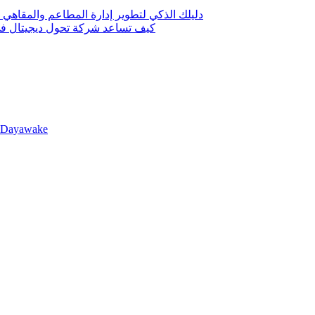
دليلك الذكي لتطوير إدارة المطاعم والمقاهي 
كيف تساعد شركة تحول ديجيتال في 
llDayawake