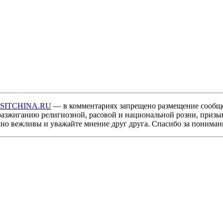
ISITCHINA.RU
— в комментариях запрещено размещение сообщ
разжиганию религиозной, расовой и национальной розни, призы
мно вежливы и уважайте мнение друг друга. Спасибо за пониман