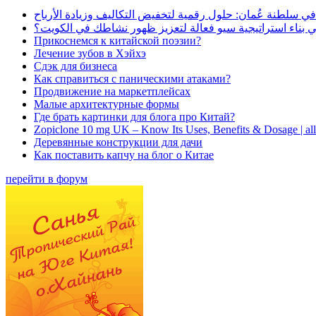
في سلطنة عُمان: حلول رقمية لتخفيض التكاليف وزيادة الأرباح
بناء استراتيجية سيو فعالة لتعزيز ظهور نشاطك في الكويت؟
Прикоснемся к китайской поэзии?
Лечение зубов в Хэйхэ
Сдэк для бизнеса
Как справиться с паническими атаками?
Продвижение на маркетплейсах
Малые архитектурные формы
Где брать картинки для блога про Китай?
Zopiclone 10 mg UK – Know Its Uses, Benefits & Dosage | a
Деревянные конструкции для дачи
Как поставить капчу на блог о Китае
перейти в форум