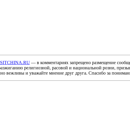
ISITCHINA.RU
— в комментариях запрещено размещение сообщ
разжиганию религиозной, расовой и национальной розни, призы
мно вежливы и уважайте мнение друг друга. Спасибо за пониман