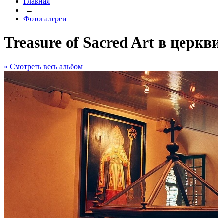
Главная
←
Фотогалереи
Treasure of Sacred Art в церк
« Cмотреть весь альбом