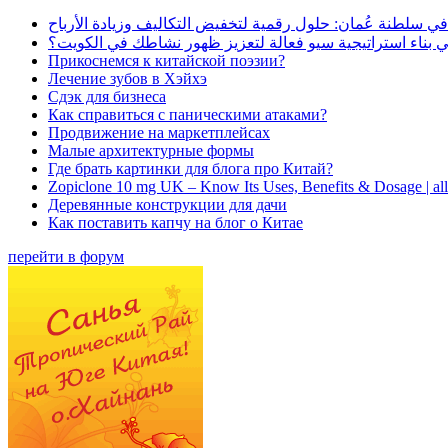
في سلطنة عُمان: حلول رقمية لتخفيض التكاليف وزيادة الأرباح
بناء استراتيجية سيو فعالة لتعزيز ظهور نشاطك في الكويت؟
Прикоснемся к китайской поэзии?
Лечение зубов в Хэйхэ
Сдэк для бизнеса
Как справиться с паническими атаками?
Продвижение на маркетплейсах
Малые архитектурные формы
Где брать картинки для блога про Китай?
Zopiclone 10 mg UK – Know Its Uses, Benefits & Dosage | a
Деревянные конструкции для дачи
Как поставить капчу на блог о Китае
перейти в форум