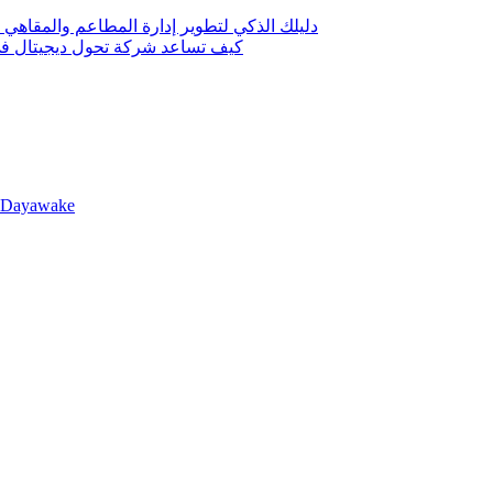
دليلك الذكي لتطوير إدارة المطاعم والمقاهي 
كيف تساعد شركة تحول ديجيتال في 
llDayawake