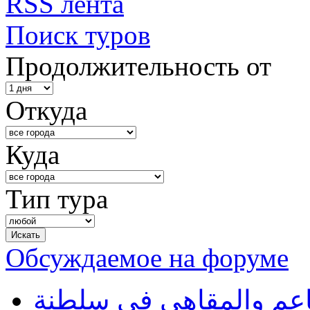
RSS лента
Поиск туров
Продолжительность от
Откуда
Куда
Тип тура
Обсуждаемое на форуме
طاعم والمقاهي في سلطنة