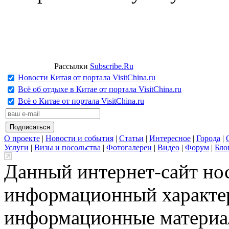
Рассылки
Subscribe.Ru
Новости Китая от портала VisitChina.ru
Всё об отдыхе в Китае от портала VisitChina.ru
Всё о Китае от портала VisitChina.ru
О проекте
|
Новости и события
|
Статьи
|
Интересное
|
Города
|
Услуги
|
Визы и посольства
|
Фотогалереи
|
Видео
|
Форум
|
Бло
Данный интернет-сайт но
информационный характер
информационные материа