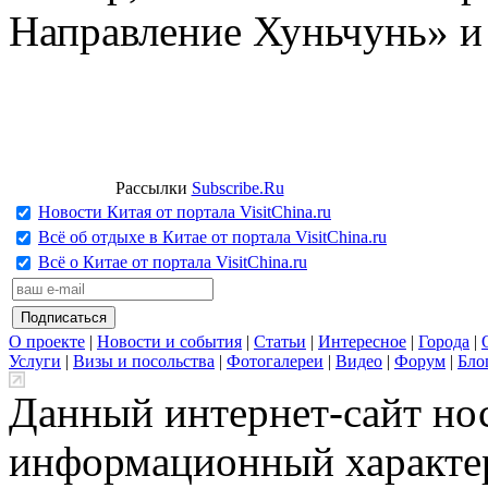
Направление Хуньчунь» и
Рассылки
Subscribe.Ru
Новости Китая от портала VisitChina.ru
Всё об отдыхе в Китае от портала VisitChina.ru
Всё о Китае от портала VisitChina.ru
О проекте
|
Новости и события
|
Статьи
|
Интересное
|
Города
|
Услуги
|
Визы и посольства
|
Фотогалереи
|
Видео
|
Форум
|
Бло
Данный интернет-сайт но
информационный характер