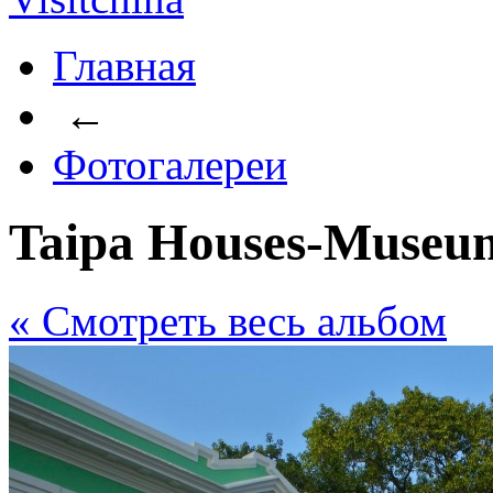
Главная
←
Фотогалереи
Taipa Houses-Museu
« Cмотреть весь альбом