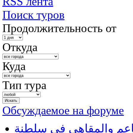
RSS лента
Поиск туров
Продолжительность от
Откуда
Куда
Тип тура
Обсуждаемое на форуме
طاعم والمقاهي في سلطنة