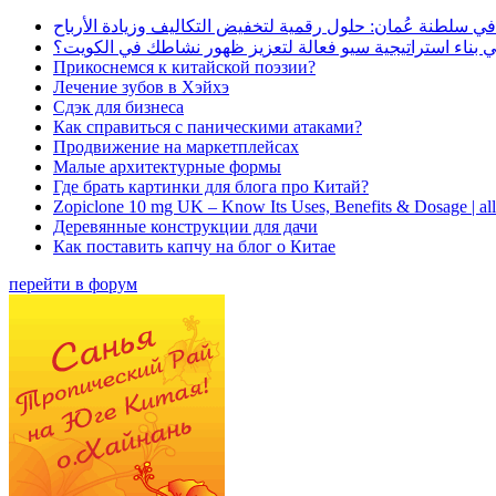
في سلطنة عُمان: حلول رقمية لتخفيض التكاليف وزيادة الأرباح
بناء استراتيجية سيو فعالة لتعزيز ظهور نشاطك في الكويت؟
Прикоснемся к китайской поэзии?
Лечение зубов в Хэйхэ
Сдэк для бизнеса
Как справиться с паническими атаками?
Продвижение на маркетплейсах
Малые архитектурные формы
Где брать картинки для блога про Китай?
Zopiclone 10 mg UK – Know Its Uses, Benefits & Dosage | a
Деревянные конструкции для дачи
Как поставить капчу на блог о Китае
перейти в форум