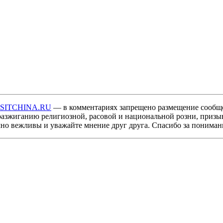
ISITCHINA.RU
— в комментариях запрещено размещение сообщ
разжиганию религиозной, расовой и национальной розни, призы
мно вежливы и уважайте мнение друг друга. Спасибо за пониман