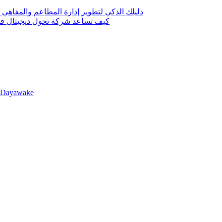
دليلك الذكي لتطوير إدارة المطاعم والمقاهي 
كيف تساعد شركة تحول ديجيتال في 
llDayawake