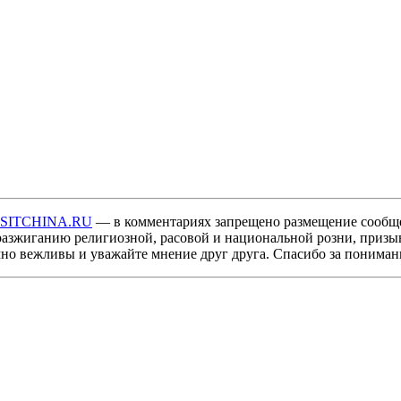
ISITCHINA.RU
— в комментариях запрещено размещение сообщ
разжиганию религиозной, расовой и национальной розни, призы
мно вежливы и уважайте мнение друг друга. Спасибо за пониман