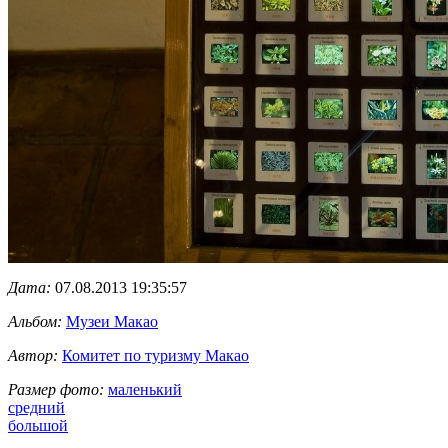
Дата:
07.08.2013 19:35:57
Альбом:
Музеи Макао
Автор:
Комитет по туризму Макао
Размер фото:
маленький
средний
большой