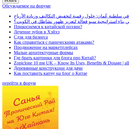
Обсуждаемое на форуме
في سلطنة عُمان: حلول رقمية لتخفيض التكاليف وزيادة الأرباح
بناء استراتيجية سيو فعالة لتعزيز ظهور نشاطك في الكويت؟
Прикоснемся к китайской поэзии?
Лечение зубов в Хэйхэ
Сдэк для бизнеса
Как справиться с паническими атаками?
Продвижение на маркетплейсах
Малые архитектурные формы
Где брать картинки для блога про Китай?
Zopiclone 10 mg UK – Know Its Uses, Benefits & Dosage | a
Деревянные конструкции для дачи
Как поставить капчу на блог о Китае
перейти в форум