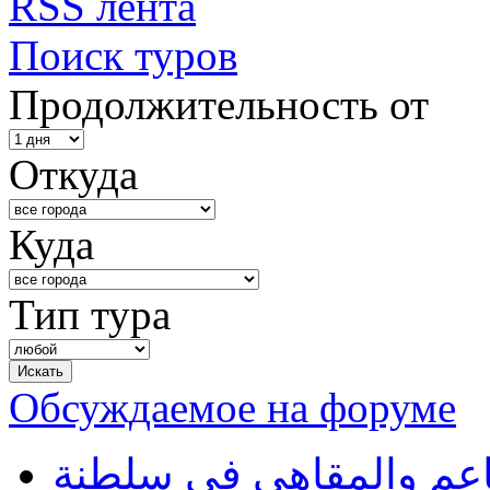
RSS лента
Поиск туров
Продолжительность от
Откуда
Куда
Тип тура
Обсуждаемое на форуме
طاعم والمقاهي في سلطنة