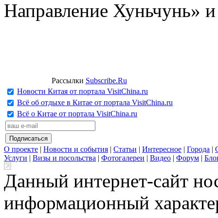
Направление Хуньчунь» и
Рассылки
Subscribe.Ru
Новости Китая от портала VisitChina.ru
Всё об отдыхе в Китае от портала VisitChina.ru
Всё о Китае от портала VisitChina.ru
О проекте
|
Новости и события
|
Статьи
|
Интересное
|
Города
|
Услуги
|
Визы и посольства
|
Фотогалереи
|
Видео
|
Форум
|
Бло
Данный интернет-сайт но
информационный характер