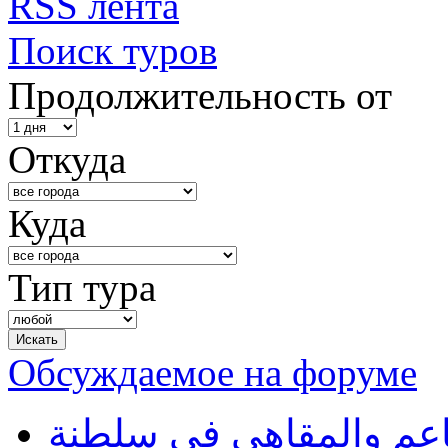
RSS лента
Поиск туров
Продолжительность от
Откуда
Куда
Тип тура
Обсуждаемое на форуме
طاعم والمقاهي في سلطنة