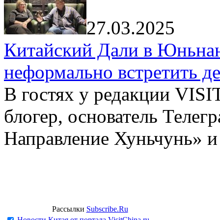
27.03.2025
Китайский Дали в Юньнань
неформально встретить д
В гостях у редакции VIS
блогер, основатель Телег
Направление Хуньчунь» и
Рассылки
Subscribe.Ru
Новости Китая от портала VisitChina.ru