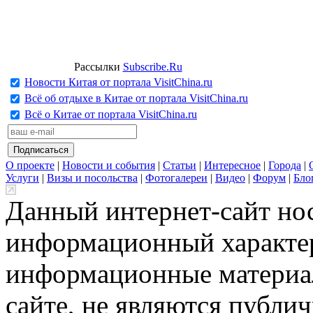
Рассылки
Subscribe.Ru
Новости Китая от портала VisitChina.ru
Всё об отдыхе в Китае от портала VisitChina.ru
Всё о Китае от портала VisitChina.ru
О проекте
|
Новости и события
|
Статьи
|
Интересное
|
Города
|
Услуги
|
Визы и посольства
|
Фотогалереи
|
Видео
|
Форум
|
Бло
Данный интернет-сайт но
информационный характер
информационные материа
сайте, не являются публи