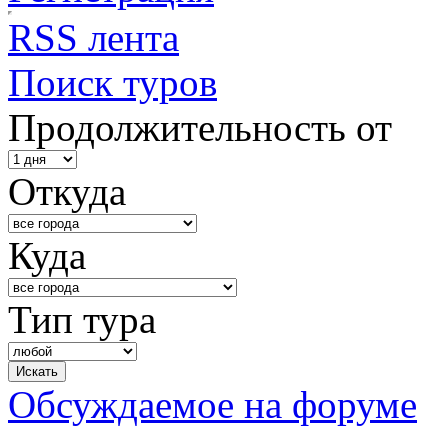
RSS лента
Поиск туров
Продолжительность от
Откуда
Куда
Тип тура
Обсуждаемое на форуме