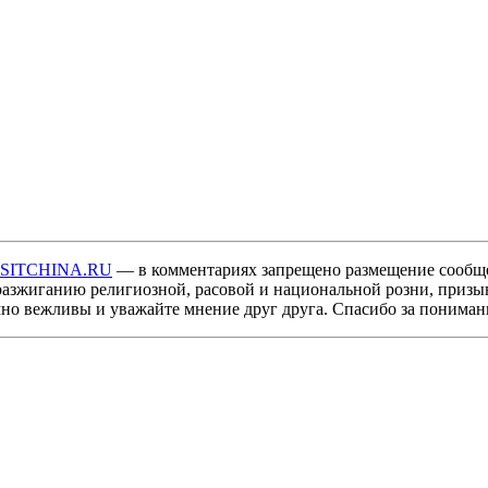
ISITCHINA.RU
— в комментариях запрещено размещение сообщ
разжиганию религиозной, расовой и национальной розни, призы
мно вежливы и уважайте мнение друг друга. Спасибо за пониман