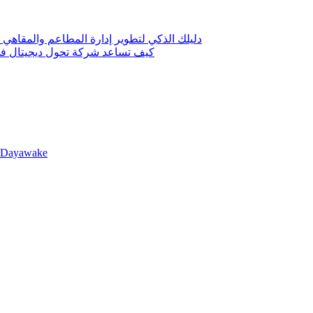
دليلك الذكي لتطوير إدارة المطاعم والمقاهي 
كيف تساعد شركة تحول ديجيتال في 
llDayawake