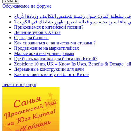
Обсуждаемое на форуме
في سلطنة عُمان: حلول رقمية لتخفيض التكاليف وزيادة الأرباح
بناء استراتيجية سيو فعالة لتعزيز ظهور نشاطك في الكويت؟
Прикоснемся к китайской поэзии?
Лечение зубов в Хэйхэ
Сдэк для бизнеса
Как справиться с паническими атаками?
Продвижение на маркетплейсах
Малые архитектурные формы
Где брать картинки для блога про Китай?
Zopiclone 10 mg UK – Know Its Uses, Benefits & Dosage | a
Деревянные конструкции для дачи
Как поставить капчу на блог о Китае
перейти в форум