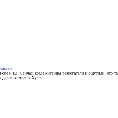
ностей
Fone и т.д. Сейчас, когда китайцы разбогатели и ощутили, что та
я деревня страны Хуаси.