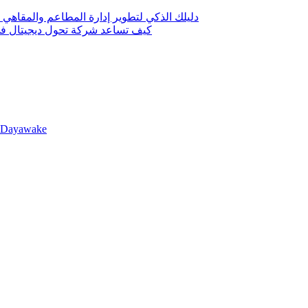
دليلك الذكي لتطوير إدارة المطاعم والمقاهي 
كيف تساعد شركة تحول ديجيتال في 
llDayawake