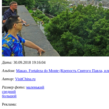
Дата:
30.09.2018 19:16:04
Альбом:
Макао. Fortaleza do Monte (Крепость Святого Павла, и
Автор:
VisitChina.ru
Размер фото:
маленький
средний
большой
Реклама: