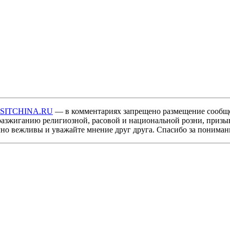
ISITCHINA.RU
— в комментариях запрещено размещение сообщ
разжиганию религиозной, расовой и национальной розни, призы
мно вежливы и уважайте мнение друг друга. Спасибо за пониман