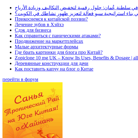
في سلطنة عُمان: حلول رقمية لتخفيض التكاليف وزيادة الأرباح
بناء استراتيجية سيو فعالة لتعزيز ظهور نشاطك في الكويت؟
Прикоснемся к китайской поэзии?
Лечение зубов в Хэйхэ
Сдэк для бизнеса
Как справиться с паническими атаками?
Продвижение на маркетплейсах
Малые архитектурные формы
Где брать картинки для блога про Китай?
Zopiclone 10 mg UK – Know Its Uses, Benefits & Dosage | a
Деревянные конструкции для дачи
Как поставить капчу на блог о Китае
перейти в форум