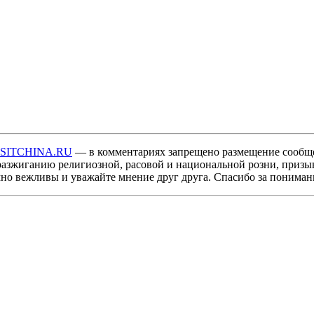
ISITCHINA.RU
— в комментариях запрещено размещение сообщ
разжиганию религиозной, расовой и национальной розни, призы
мно вежливы и уважайте мнение друг друга. Спасибо за пониман