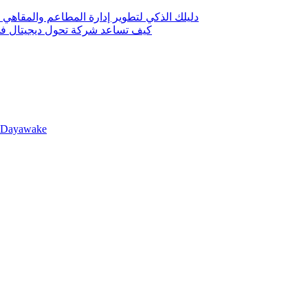
دليلك الذكي لتطوير إدارة المطاعم والمقاهي 
كيف تساعد شركة تحول ديجيتال في 
llDayawake