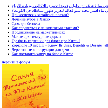
في سلطنة عُمان: حلول رقمية لتخفيض التكاليف وزيادة الأرباح
بناء استراتيجية سيو فعالة لتعزيز ظهور نشاطك في الكويت؟
Прикоснемся к китайской поэзии?
Лечение зубов в Хэйхэ
Сдэк для бизнеса
Как справиться с паническими атаками?
Продвижение на маркетплейсах
Малые архитектурные формы
Где брать картинки для блога про Китай?
Zopiclone 10 mg UK – Know Its Uses, Benefits & Dosage | a
Деревянные конструкции для дачи
Как поставить капчу на блог о Китае
перейти в форум