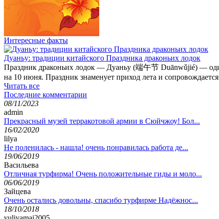
Интересные факты
Дуаньу: традиции китайского Праздника драконьих лодок
Праздник драконьих лодок — Дуаньу (端午节 Duānwǔjié) — один и
на 10 июня. Праздник знаменует приход лета и сопровождаетс
Читать все
Последние комментарии
08/11/2023
admin
Прекрасный музей терракотовой армии в Сюйчжоу! Бол...
16/02/2020
lilya
Не поленилась - нашла! очень понравилась работа де...
19/06/2019
Васильева
Отличная турфирма! Очень положительные гиды и моло...
06/06/2019
Зайцева
Очень остались довольны, спасибо турфирме Надёжнос...
18/10/2018
yuliyamai2005