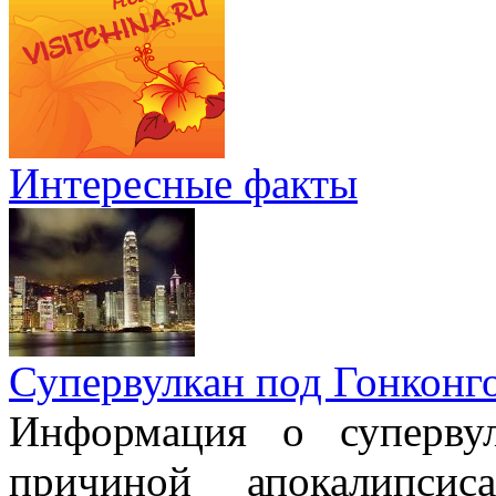
Интересные факты
Супервулкан под Гонконг
Информация о супервул
причиной апокалипсис