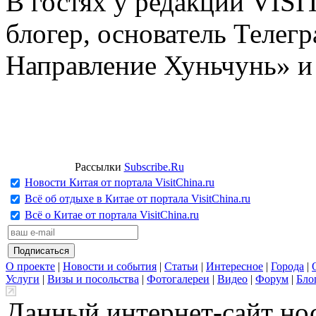
В гостях у редакции VIS
блогер, основатель Телег
Направление Хуньчунь» и
Рассылки
Subscribe.Ru
Новости Китая от портала VisitChina.ru
Всё об отдыхе в Китае от портала VisitChina.ru
Всё о Китае от портала VisitChina.ru
О проекте
|
Новости и события
|
Статьи
|
Интересное
|
Города
|
Услуги
|
Визы и посольства
|
Фотогалереи
|
Видео
|
Форум
|
Бло
Данный интернет-сайт но