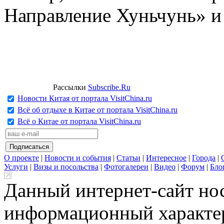
Направление Хуньчунь» и
Рассылки
Subscribe.Ru
Новости Китая от портала VisitChina.ru
Всё об отдыхе в Китае от портала VisitChina.ru
Всё о Китае от портала VisitChina.ru
О проекте
|
Новости и события
|
Статьи
|
Интересное
|
Города
|
Услуги
|
Визы и посольства
|
Фотогалереи
|
Видео
|
Форум
|
Бло
Данный интернет-сайт но
информационный характер