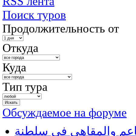
RSS лента
Поиск туров
Продолжительность от
Откуда
Куда
Тип тура
Обсуждаемое на форуме
طاعم والمقاهي في سلطنة