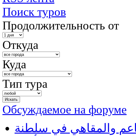
Поиск туров
Продолжительность от
Откуда
Куда
Тип тура
Обсуждаемое на форуме
طاعم والمقاهي في سلطنة