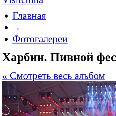
Главная
←
Фотогалереи
Харбин. Пивной фес
« Cмотреть весь альбом