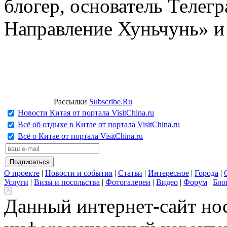
блогер, основатель Телег
Направление Хуньчунь» и
Рассылки
Subscribe.Ru
Новости Китая от портала VisitChina.ru
Всё об отдыхе в Китае от портала VisitChina.ru
Всё о Китае от портала VisitChina.ru
О проекте
|
Новости и события
|
Статьи
|
Интересное
|
Города
|
Услуги
|
Визы и посольства
|
Фотогалереи
|
Видео
|
Форум
|
Бло
Данный интернет-сайт но