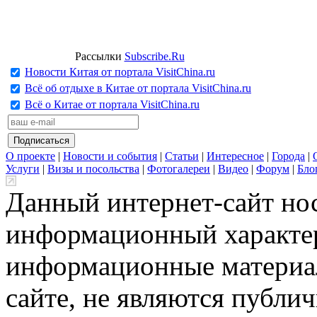
Рассылки
Subscribe.Ru
Новости Китая от портала VisitChina.ru
Всё об отдыхе в Китае от портала VisitChina.ru
Всё о Китае от портала VisitChina.ru
О проекте
|
Новости и события
|
Статьи
|
Интересное
|
Города
|
Услуги
|
Визы и посольства
|
Фотогалереи
|
Видео
|
Форум
|
Бло
Данный интернет-сайт но
информационный характер
информационные материа
сайте, не являются публи