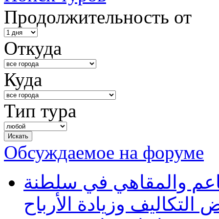
Продолжительность от
Откуда
Куда
Тип тура
Обсуждаемое на форуме
طاعم والمقاهي في سلطنة
 التكاليف وزيادة الأرباح