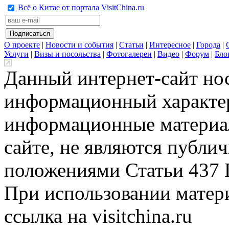
Всё о Китае от портала VisitChina.ru
О проекте
|
Новости и события
|
Статьи
|
Интересное
|
Города
|
Услуги
|
Визы и посольства
|
Фотогалереи
|
Видео
|
Форум
|
Бло
Данный интернет-сайт но
информационный характер
информационные материа
сайте, не являются публи
положениями Статьи 437 
При использовании матери
ссылка на visitchina.ru