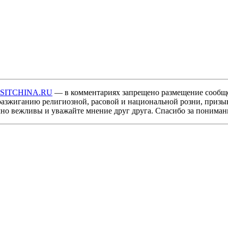
ISITCHINA.RU
— в комментариях запрещено размещение сообщ
разжиганию религиозной, расовой и национальной розни, призы
мно вежливы и уважайте мнение друг друга. Спасибо за пониман