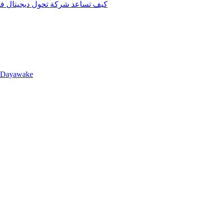
كيف تساعد شركة تحول ديجيتال في 
llDayawake