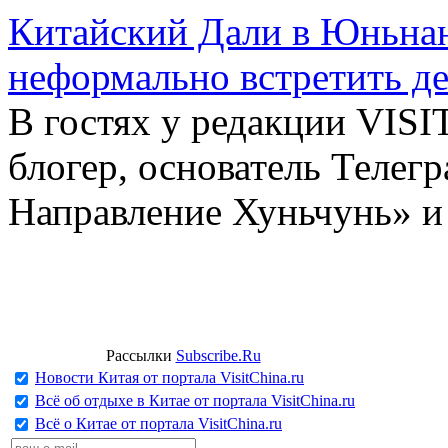
Китайский Дали в Юньнань
неформально встретить д
В гостях у редакции VIS
блогер, основатель Телег
Направление Хуньчунь» и
Рассылки
Subscribe.Ru
Новости Китая от портала VisitChina.ru
Всё об отдыхе в Китае от портала VisitChina.ru
Всё о Китае от портала VisitChina.ru