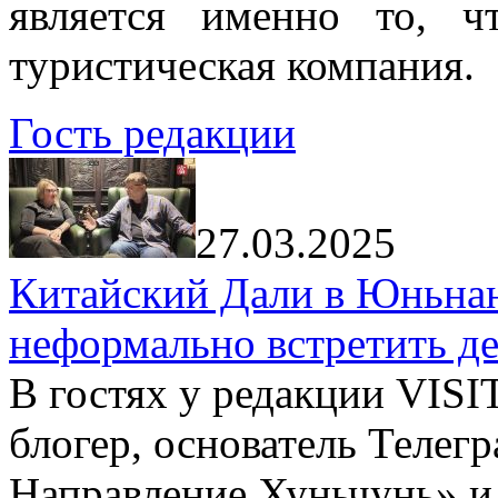
является именно то, ч
туристическая компания.
Гость редакции
27.03.2025
Китайский Дали в Юньнань
неформально встретить д
В гостях у редакции VIS
блогер, основатель Телег
Направление Хуньчунь» и