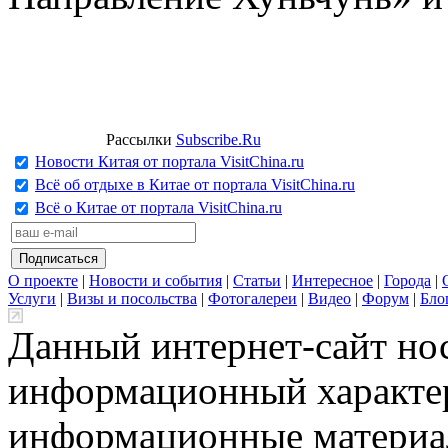
Рассылки
Subscribe.Ru
Новости Китая от портала VisitChina.ru
Всё об отдыхе в Китае от портала VisitChina.ru
Всё о Китае от портала VisitChina.ru
О проекте
|
Новости и события
|
Статьи
|
Интересное
|
Города
|
Услуги
|
Визы и посольства
|
Фотогалереи
|
Видео
|
Форум
|
Бло
Данный интернет-сайт но
информационный характер
информационные материа